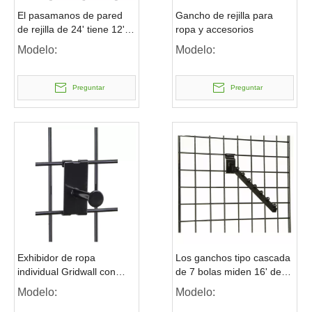
El pasamanos de pared
Gancho de rejilla para
de rejilla de 24' tiene 12'
ropa y accesorios
de profundidad para
Modelo:
Modelo:
sostener exhibidores de
mercancías
Preguntar
Preguntar
Exhibidor de ropa
Los ganchos tipo cascada
individual Gridwall con
de 7 bolas miden 16' de
acabado con
largo
Modelo:
Modelo:
recubrimiento en polvo