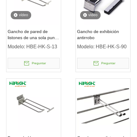
vídeo
vídeo
Gancho de pared de
Gancho de exhibición
listones de una sola punta
antirrobo
con brazo oscilante
Modelo:
HBE-HK-S-13
Modelo:
HBE-HK-S-90
Preguntar
Preguntar