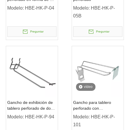
europeo con brazo
Modelo:
HBE-HK-P-04
Modelo:
HBE-HK-P-
oscilante
05B
Preguntar
Preguntar
vídeo
Gancho de exhibición de
Gancho para tablero
tablero perforado de doble
perforado con
línea
portaetiquetas
Modelo:
HBE-HK-P-94
Modelo:
HBE-HK-P-
101