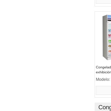
Congelado
exhibició
del preci
Modelo:
Cong