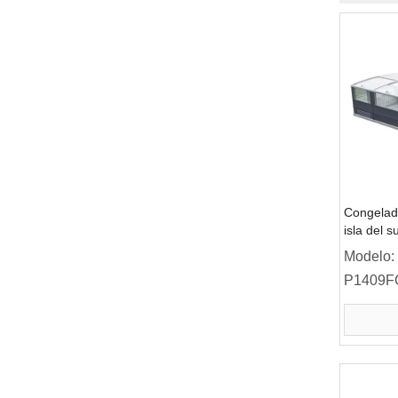
Congelado
isla del 
congelado
Modelo:
puerta de 
P1409F
300L/450