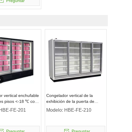
Preguntar
o
r vertical enchufable
Congelador vertical de la
les pisos <-18 ℃ con
exhibición de la puerta de
de vidrio
cristal de Multideck 4 del
HBE-FE-201
Modelo:
HBE-FE-210
supermercado
Preguntar
Preguntar