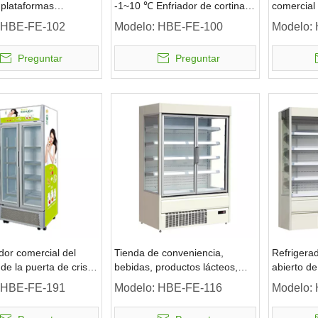
 plataformas
-1~10 ℃ Enfriador de cortinas
comercial 
do diariamente -1~7 ℃
de aire sin puerta
isla de Mu
HBE-FE-102
Modelo:
HBE-FE-100
Modelo:
a de vidrio
supermer
Preguntar
Preguntar
dor comercial del
Tienda de conveniencia,
Refrigerad
de la puerta de cristal
bebidas, productos lácteos,
abierto de
rmercado
puerta de vidrio, refrigerador
productos
HBE-FE-191
Modelo:
HBE-FE-116
Modelo:
con iluminación LED
supermer