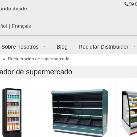
/

0
mundo desde
ñol
|
Français
Sobre nosotros
Blog
Reclutar Distribuidor
»
Refrigeración de supermercado
iador de supermercado