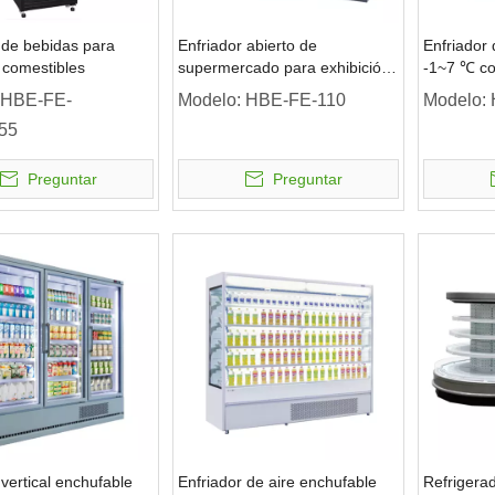
 de bebidas para
Enfriador abierto de
Enfriador 
 comestibles
supermercado para exhibición
-1~7 ℃ co
de frutas y verduras
aire diari
HBE-FE-
Modelo:
HBE-FE-110
Modelo:
plataforma
55
puerta
Preguntar
Preguntar
 vertical enchufable
Enfriador de aire enchufable
Refrigera