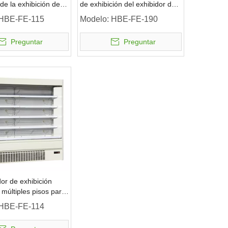
de la exhibición de la
de exhibición del exhibidor de
ltideck del
una sola puerta de vidrio
HBE-FE-115
Modelo:
HBE-FE-190
cado
Preguntar
Preguntar
or de exhibición
 múltiples pisos para
 lácteos de
HBE-FE-114
cado