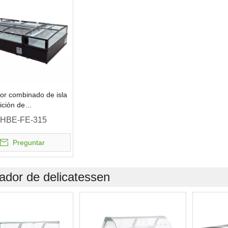
or combinado de isla
ición de
cado ≤-15 ℃
HBE-FE-315
Preguntar
iador de delicatessen