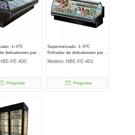
cado -1~5℃
Supermercado -1~5℃
de delicatessen para
Enfriador de delicatessen para
 de servicio
mostrador de servicio
HBE-FE-400
Modelo:
HBE-FE-401
n de carne
Exhibición de sándwich de
sushi
Preguntar
Preguntar