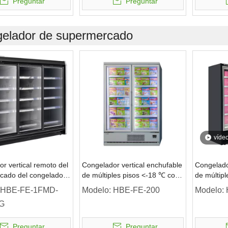
Preguntar
Preguntar
elador de supermercado
víde
r vertical remoto del
Congelador vertical enchufable
Congelado
cado del congelador
de múltiples pisos <-18 ℃ con
de múltip
ta de cristal
puerta de vidrio
3 puertas 
HBE-FE-1FMD-
Modelo:
HBE-FE-200
Modelo:
19L/2292L/≤-18℃
G
Preguntar
Preguntar