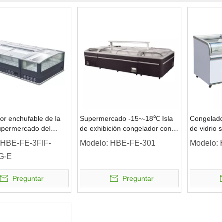
r enchufable de la
Supermercado -15~-18℃ Isla
Congelado
supermercado del
de exhibición congelador con
de vidrio 
r de la isla de la
luz LED
comercial
HBE-FE-3FIF-
Modelo:
HBE-FE-301
Modelo:
cristal
G-E
L/575L/≤-18℃
Preguntar
Preguntar