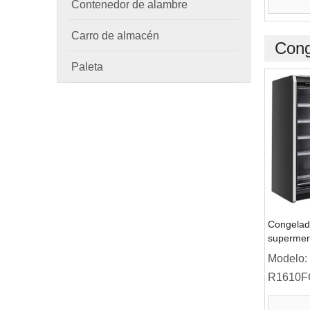
Contenedor de alambre
Carro de almacén
Cong
Paleta
Congelado
supermer
de la puer
Modelo:
1146L/17
R1610F