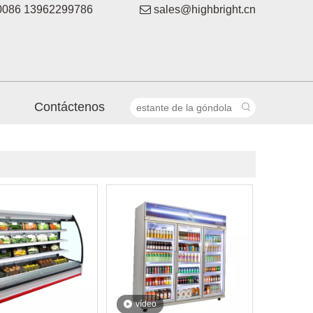
086 13962299786

sales@highbright.cn
Contáctenos
vídeo