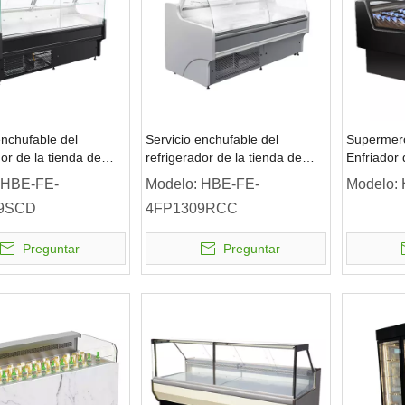
enchufable del
Servicio enchufable del
Supermer
dor de la tienda de
refrigerador de la tienda de
Enfriador 
sen con puerta de
delicatessen con puerta de
mostrador
HBE-FE-
Modelo:
HBE-FE-
Modelo:
vidrio de
Exhibició
9SCD
4FP1309RCC
0L/380L/500L/ 0℃~5℃
250L/290L/380L/500L/0℃~5℃
rio plano contrario
sobre vidrio curvo mostrador
Preguntar
Preguntar