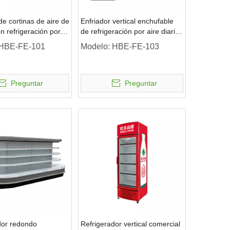
de cortinas de aire de
Enfriador vertical enchufable
n refrigeración por
de refrigeración por aire diaria
a de varias
de varias plataformas de 1 a
HBE-FE-101
Modelo:
HBE-FE-103
s vertical remota sin
10 ℃ con puerta de vidrio y
tablero publicitario
Preguntar
Preguntar
dor redondo
Refrigerador vertical comercial