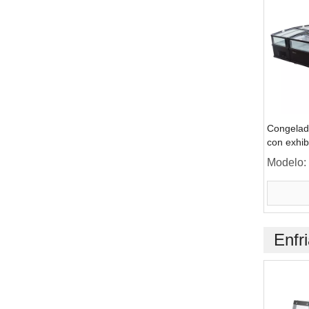
Congelad
con exhib
supermer
Modelo:
Enfr