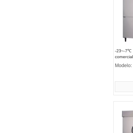
-23~-7℃ 
comercial
aire, refr
Modelo:
puertas s