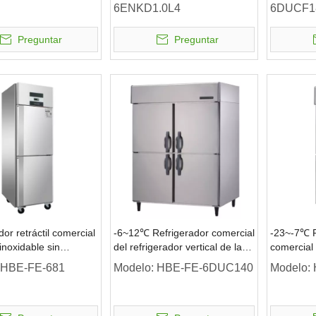
6ENKD1.0L4
6DUCF1
comercial
Preguntar
Preguntar
dor retráctil comercial
-6~12℃ Refrigerador comercial
-23~-7℃ R
inoxidable sin
del refrigerador vertical de las
comercial 
puertas sólidas de la
vertical d
HBE-FE-681
Modelo:
HBE-FE-6DUC140
Modelo:
refrigeración por aire
puertas só
refrigerac