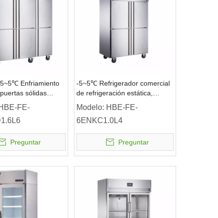
5~5℃ Enfriamiento
-5~5℃ Refrigerador comercial
 puertas sólidas
de refrigeración estática,
or vertical de doble
refrigerador vertical de 4
HBE-FE-
Modelo:
HBE-FE-
ra Refrigerador
puertas sólidas
1.6L6
6ENKC1.0L4
Preguntar
Preguntar