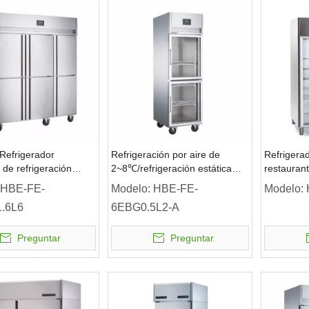
Refrigerador
Refrigeración por aire de
Refrigera
 de refrigeración
2~8℃/refrigeración estática
restauran
refrigerador vertical
Refrigerador vertical de 2
HBE-FE-
Modelo:
HBE-FE-
Modelo:
tas sólidas
puertas de vidrio Refrigerador
.6L6
6EBG0.5L2-A
comercial
Preguntar
Preguntar