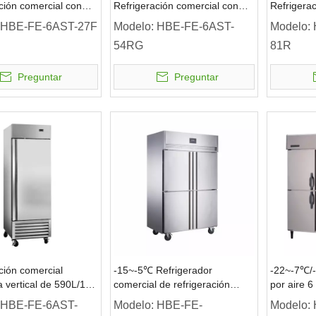
ción comercial con
Refrigeración comercial con
Refrigera
r vertical
puerta de vidrio enfriador
enfriadora
HBE-FE-6AST-27F
Modelo:
HBE-FE-6AST-
Modelo:
vertical
54RG
81R
Preguntar
Preguntar
ción comercial
-15~-5℃ Refrigerador
-22~-7℃/-
a vertical de 590L/1
comercial de refrigeración
por aire 6
~ 8°C
estática, refrigerador vertical
Refrigerad
HBE-FE-6AST-
Modelo:
HBE-FE-
Modelo:
de 4 puertas sólidas
temperatu