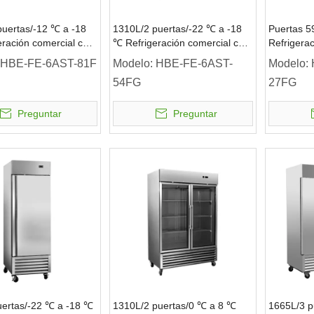
puertas/-12 ℃ a -18
1310L/2 puertas/-22 ℃ a -18
Puertas 5
ración comercial con
℃ Refrigeración comercial con
Refrigera
r vertical
puerta de vidrio para
puerta de 
HBE-FE-6AST-81F
Modelo:
HBE-FE-6AST-
Modelo:
congelador vertical
congelador
54FG
27FG
Preguntar
Preguntar
uertas/-22 ℃ a -18 ℃
1310L/2 puertas/0 ℃ a 8 ℃
1665L/3 p