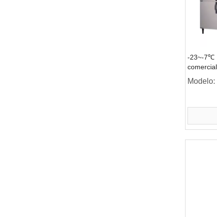
-23~-7℃ 
comercial
vertical d
Modelo:
puertas s
refrigerac