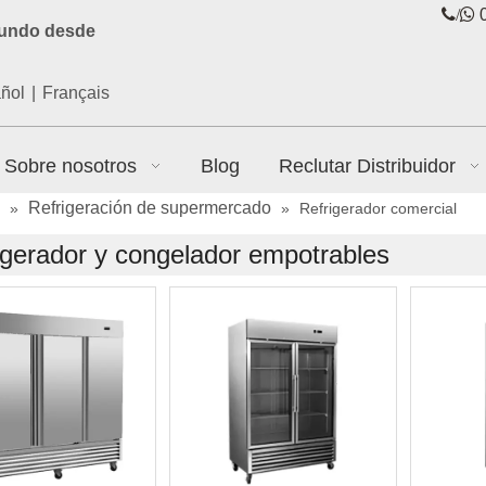
/

0
mundo desde
ñol
|
Français
Sobre nosotros
Blog
Reclutar Distribuidor
Refrigeración de supermercado
»
»
Refrigerador comercial
igerador y congelador empotrables