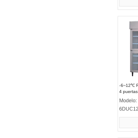
-6~12℃ Re
4 puertas
Refrigera
Modelo:
Refrigera
6DUC12