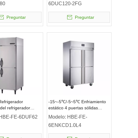
80
6DUC120-2FG
Preguntar
Preguntar
efrigerador
-15~-5℃/-5~5℃ Enfriamiento
del refrigerador
estático 4 puertas sólidas
el alcance de 2
Refrigerador vertical de doble
HBE-FE-6DUF62
Modelo:
HBE-FE-
lidas de la
temperatura Refrigerador
6ENKCD1.0L4
ión por aire
comercial