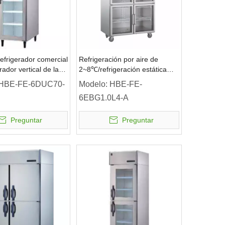
frigerador comercial
Refrigeración por aire de
rador vertical de la
2~8℃/refrigeración estática
cristal de la
Refrigerador vertical de 4
HBE-FE-6DUC70-
Modelo:
HBE-FE-
ión por aire
puertas de vidrio Refrigerador
6EBG1.0L4-A
comercial
Preguntar
Preguntar