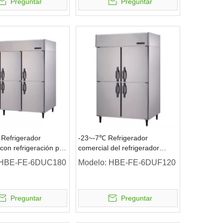
Preguntar
Preguntar
 Refrigerador
-23~-7℃ Refrigerador
con refrigeración por
comercial del refrigerador
gerador vertical de 6
vertical del alcance de las
HBE-FE-6DUC180
Modelo:
HBE-FE-6DUF120
lidas
puertas sólidas de la
refrigeración por aire 4
Preguntar
Preguntar