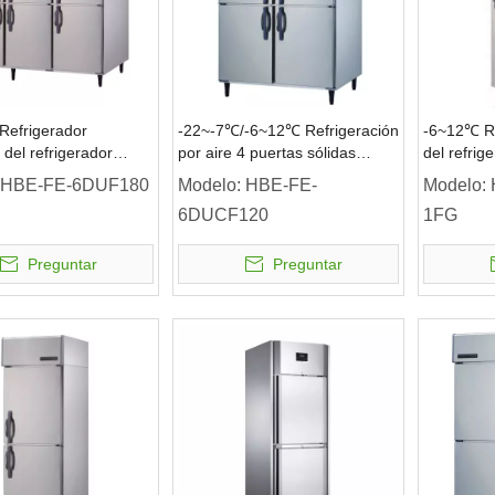
Refrigerador
-22~-7℃/-6~12℃ Refrigeración
-6~12℃ Re
 del refrigerador
por aire 4 puertas sólidas
del refrige
el alcance de las
Refrigerador vertical de doble
puerta de 
HBE-FE-6DUF180
Modelo:
HBE-FE-
Modelo:
ólidas de la
temperatura Refrigerador
refrigerac
6DUCF120
1FG
ión por aire 6
comercial
Preguntar
Preguntar