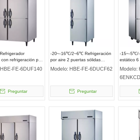
Refrigerador
-20~-16℃/2~6℃ Refrigeración
-15~-5℃/-
 con refrigeración por
por aire 2 puertas sólidas
estático 6
igerador vertical de 4
Refrigerador vertical de doble
Refrigerad
HBE-FE-6DUF140
Modelo:
HBE-FE-6DUCF62
Modelo:
ólidas
temperatura Refrigerador
temperatu
6ENKCD
comercial
comercial
Preguntar
Preguntar