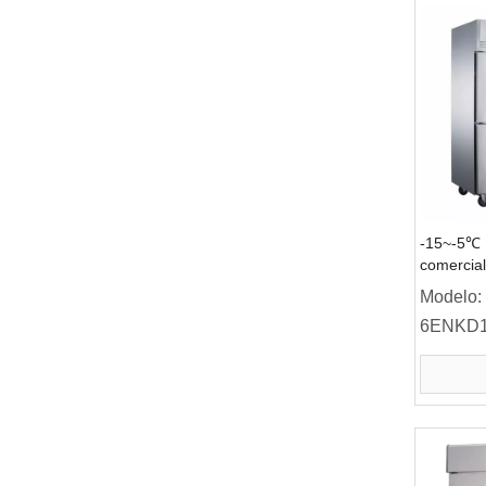
-15~-5℃ 
comercial
estática, 
Modelo:
de 6 puer
6ENKD1