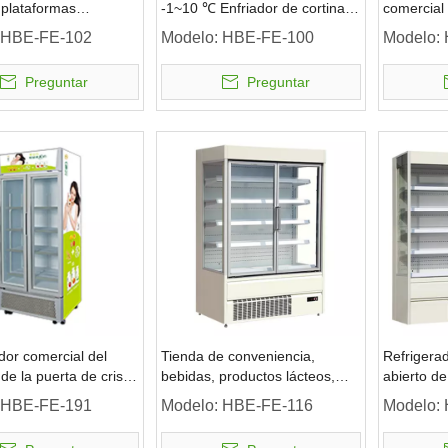
 plataformas
-1~10 ℃ Enfriador de cortinas
comercial 
do diariamente -1~7 ℃
de aire sin puerta
isla de Mu
HBE-FE-102
Modelo:
HBE-FE-100
Modelo:
a de vidrio
supermer
Preguntar
Preguntar
dor comercial del
Tienda de conveniencia,
Refrigerad
de la puerta de cristal
bebidas, productos lácteos,
abierto de
rmercado
puerta de vidrio, refrigerador
productos
HBE-FE-191
Modelo:
HBE-FE-116
Modelo:
con iluminación LED
supermer