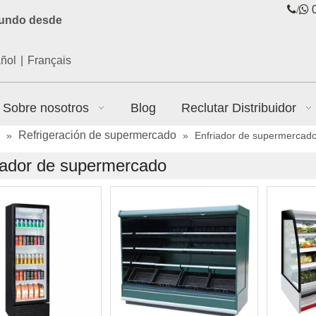
/

0
mundo desde
ñol
|
Français
Sobre nosotros
Blog
Reclutar Distribuidor
Refrigeración de supermercado
»
»
Enfriador de supermercad
iador de supermercado