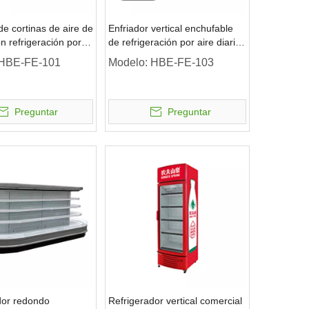
de cortinas de aire de
Enfriador vertical enchufable
n refrigeración por
de refrigeración por aire diaria
a de varias
de varias plataformas de 1 a
HBE-FE-101
Modelo:
HBE-FE-103
s vertical remota sin
10 ℃ con puerta de vidrio y
tablero publicitario
Preguntar
Preguntar
dor redondo
Refrigerador vertical comercial