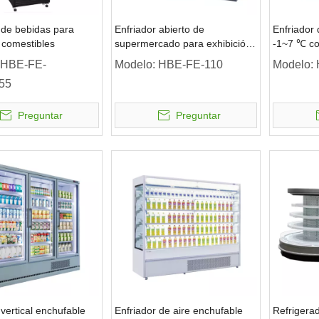
 de bebidas para
Enfriador abierto de
Enfriador 
 comestibles
supermercado para exhibición
-1~7 ℃ co
de frutas y verduras
aire diari
HBE-FE-
Modelo:
HBE-FE-110
Modelo:
plataforma
55
puerta
Preguntar
Preguntar
 vertical enchufable
Enfriador de aire enchufable
Refrigera