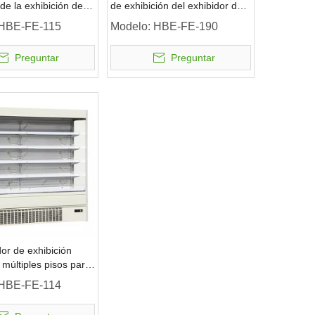
de la exhibición de la
de exhibición del exhibidor de
ltideck del
una sola puerta de vidrio
HBE-FE-115
Modelo:
HBE-FE-190
cado
Preguntar
Preguntar
or de exhibición
 múltiples pisos para
 lácteos de
HBE-FE-114
cado