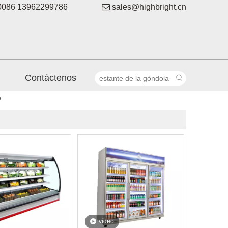
086 13962299786

sales@highbright.cn
Contáctenos
o
vídeo