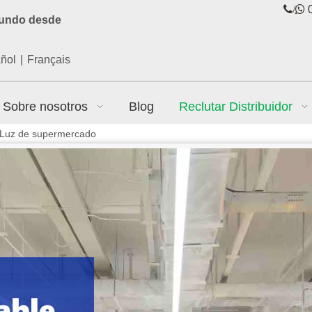
/

0
mundo desde
ñol
|
Français
Sobre nosotros
Blog
Reclutar Distribuidor
Luz de supermercado