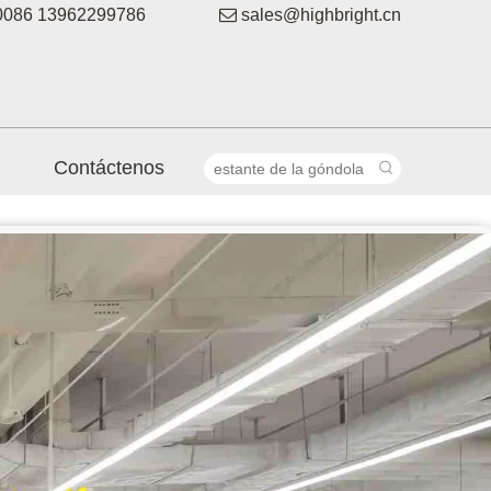
086 13962299786

sales@highbright.cn
Contáctenos