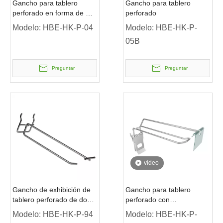
Gancho para tablero
Gancho para tablero
perforado en forma de U
perforado
europeo con brazo
Modelo:
HBE-HK-P-04
Modelo:
HBE-HK-P-
oscilante
05B
Preguntar
Preguntar
vídeo
Gancho de exhibición de
Gancho para tablero
tablero perforado de doble
perforado con
línea
portaetiquetas
Modelo:
HBE-HK-P-94
Modelo:
HBE-HK-P-