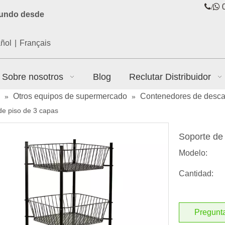
/

0
mundo desde
ñol
|
Français
Sobre nosotros
Blog
Reclutar Distribuidor
Otros equipos de supermercado
Contenedores de desca
»
»
de piso de 3 capas
Soporte de 
Modelo:
Cantidad:
Pregunt