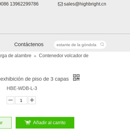
086 13962299786

sales@highbright.cn
Contáctenos
rga de alambre
Contenedor volcador de
»
exhibición de piso de 3 capas
HBE-WDB-L-3
ar
Añadir al carrito