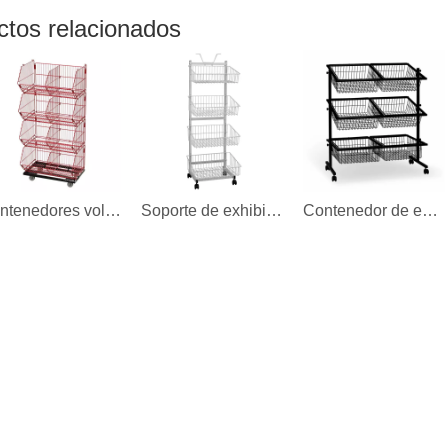
ctos relacionados
Contenedores volcadores de alambre móviles apilables con 4 cestas
Soporte de exhibición móvil de 4 cestas
Contenedor de exhibición de impulso de 6 cestas