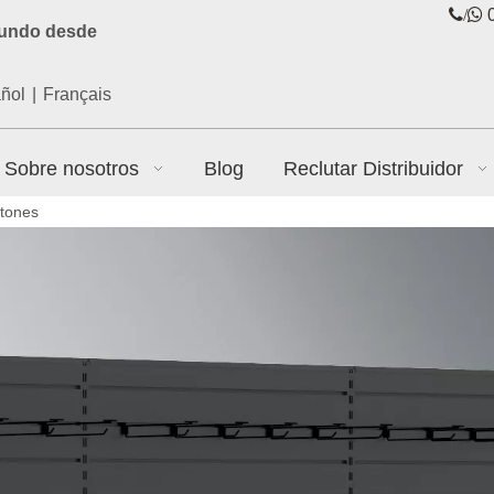
/

0
mundo desde
ñol
|
Français
Sobre nosotros
Blog
Reclutar Distribuidor
stones