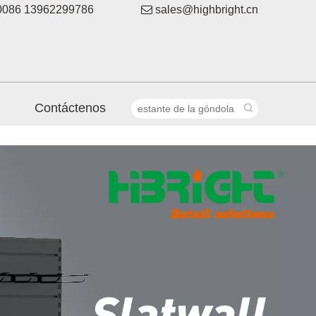
086 13962299786

sales@highbright.cn
Contáctenos