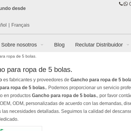
/

0
mundo desde
ñol
|
Français
Sobre nosotros
Blog
Reclutar Distribuidor
ra ropa de 5 bolas.
o para ropa de 5 bolas.
lo
es fabricantes y proveedores de
Gancho para ropa de 5 bol
ara ropa de 5 bolas.
. Podemos proporcionar un servicio profes
do en productos
Gancho para ropa de 5 bolas.
, por favor cont
 OEM, ODM, personalizadas de acuerdo con las demandas, diseño
 las necesidades detalladas. Seguimos la calidad del descanso
dedicado.