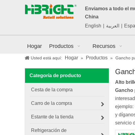
Enviamos a todo el 
China
English
|
العربية
|
Espa
Hogar
Productos
Recursos
Hogar
Productos
Usted está aquí:
»
»
Gancho pa
Ganch
Categoría de producto
Alto bril
Cesta de la compra
Gancho p
interesa
Carro de la compra
ejemplo:
y díganos
Estante de la tienda
servicio 
Refrigeración de