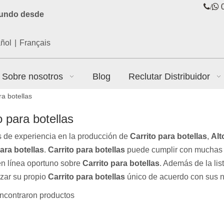
/

0
mundo desde
ñol
|
Français
Sobre nosotros
Blog
Reclutar Distribuidor
ra botellas
o para botellas
 de experiencia en la producción de
Carrito para botellas
,
Alt
ara botellas
.
Carrito para botellas
puede cumplir con muchas ap
en línea oportuno sobre
Carrito para botellas
. Además de la li
izar su propio
Carrito para botellas
único de acuerdo con sus n
ncontraron productos