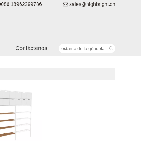
086 13962299786

sales@highbright.cn
Contáctenos