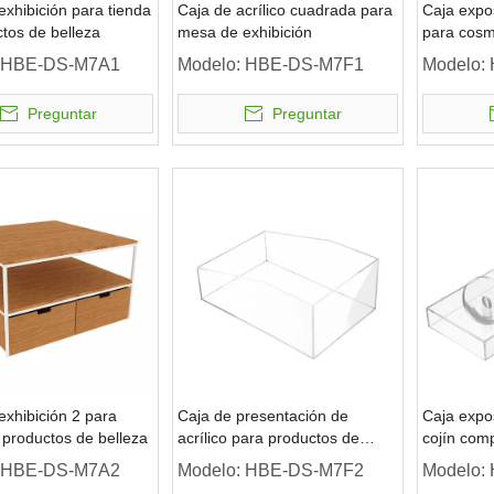
xhibición para tienda
Caja de acrílico cuadrada para
Caja expos
tos de belleza
mesa de exhibición
para cosm
HBE-DS-M7A1
Modelo:
HBE-DS-M7F1
Modelo:
Preguntar
Preguntar
xhibición 2 para
Caja de presentación de
Caja expos
 productos de belleza
acrílico para productos de
cojín com
belleza
HBE-DS-M7A2
Modelo:
HBE-DS-M7F2
Modelo: