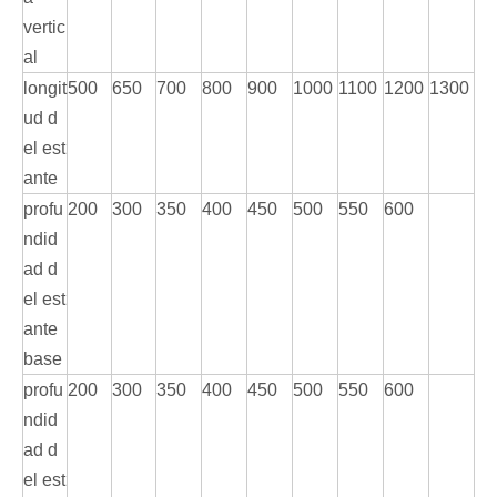
vertic
al
longit
500
650
700
800
900
1000
1100
1200
1300
ud d
el est
ante
profu
200
300
350
400
450
500
550
600
ndid
ad d
el est
ante
base
profu
200
300
350
400
450
500
550
600
ndid
ad d
el est