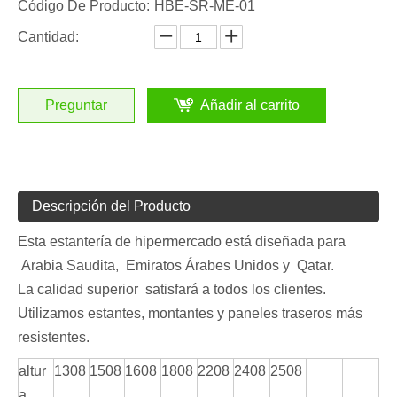
Código De Producto:
HBE-SR-ME-01
Cantidad:
Preguntar
Añadir al carrito
Descripción del Producto
Esta estantería de hipermercado está diseñada para
Arabia Saudita, Emiratos Árabes Unidos y Qatar.
La calidad superior satisfará a todos los clientes.
Utilizamos estantes, montantes y paneles traseros más
resistentes.
altur
1308
1508
1608
1808
2208
2408
2508
a