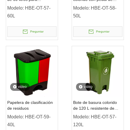
supermercado con tapa
reciclaje no tóxico
Modelo:
HBE-OT-57-
Modelo:
HBE-OT-58-
60L
50L
Preguntar
Preguntar
vídeo
vídeo
Papelera de clasificación
Bote de basura colorido
de residuos
de 120 L resistente de
HDPE
Modelo:
HBE-OT-59-
Modelo:
HBE-OT-57-
40L
120L