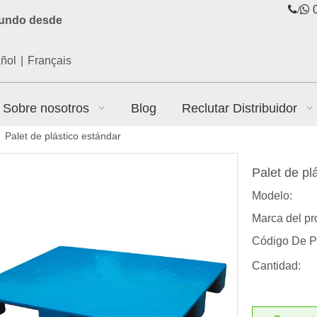
/

0
mundo desde
ñol
|
Français
Sobre nosotros
Blog
Reclutar Distribuidor
»
Palet de plástico estándar
Palet de pl
Modelo:
Marca del pr
Código De P
Cantidad: