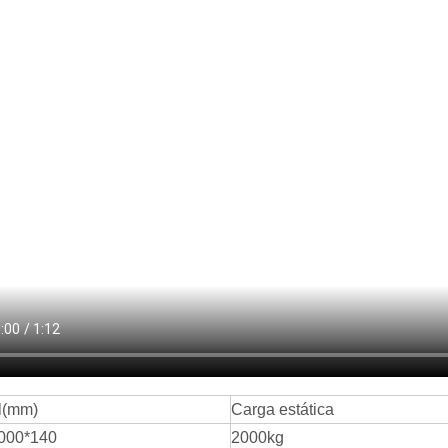
l(mm)
Carga estática
000*140
2000kg