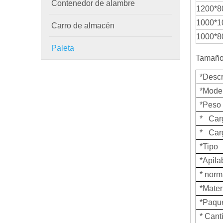
Contenedor de alambre
1200*8
1000*1
Carro de almacén
1000*8
Paleta
Tamaño
*Descr
*Mode
*Peso
* Car
* Carg
*Tipo
*Apila
* nor
*Mater
*Paqu
* Cant