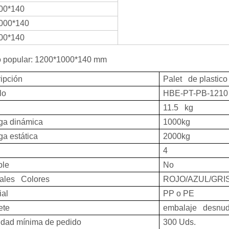
00*140
000*140
00*140
 popular: 1200*1000*140 mm
ipción
Palet de plastico
lo
HBE-PT-PB-1210
11.5 kg
ga dinámica
1000kg
a estática
2000kg
4
ble
No
males Colores
ROJO/AZUL/GRI
ial
PP o PE
ete
embalaje desn
idad mínima de pedido
300 Uds.