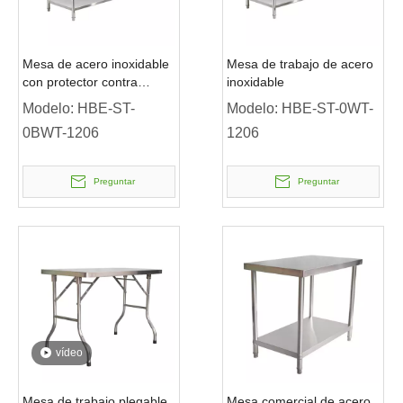
Mesa de acero inoxidable
Mesa de trabajo de acero
con protector contra
inoxidable
salpicaduras y estante
Modelo:
HBE-ST-
Modelo:
HBE-ST-0WT-
inferior
0BWT-1206
1206
Preguntar
Preguntar
vídeo
Mesa de trabajo plegable
Mesa comercial de acero