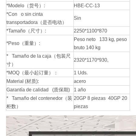
*Modelo（货号）:
HBE-CC-13
*Con o sin cinta
Sin
transportadora（是否电动）
*Tamaño（尺寸）:
2250*1100*870
Peso neto 133 kg, peso
*Peso（重量）:
bruto 140 kg
* Tamaño de la caja（包装尺
2320*1170*930,
寸）
*MOQ（最小起订量）：
1 Uds.
Material (材质):
acero
Garantía de calidad (质保期)
1 año
* Tamaño del contenedor（装
20GP 8 piezas 40GP 20
柜数）
piezas