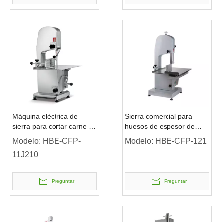
Máquina eléctrica de
Sierra comercial para
sierra para cortar carne y
huesos de espesor de
huesos, carnicero, precio
corte 50~150
Modelo:
HBE-CFP-
Modelo:
HBE-CFP-121
bajo, 650w, 0,88HP, a la
11J210
venta
Preguntar
Preguntar