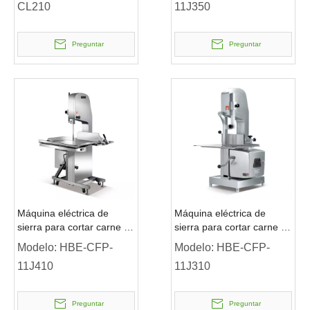
CL210
11J350
venta
Preguntar
Preguntar
Máquina eléctrica de
Máquina eléctrica de
sierra para cortar carne y
sierra para cortar carne y
huesos, carnicero, 2200w,
huesos, carnicero, 1100w,
Modelo:
HBE-CFP-
Modelo:
HBE-CFP-
a la venta
a la venta
11J410
11J310
Preguntar
Preguntar