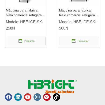
Máquina para fabricar
Máquina para fabricar
hielo comercial refrigerada
hielo comercial refrigerada
por aire de tipo modular
por aire de tipo modular
Modelo:
HBE-ICE-SK-
Modelo:
HBE-ICE-SK-
Chewblet de 250 KG/24H
Chewblet de 560 KG/24H
258N
508N
con depósito de
con depósito de
almacenamiento
almacenamiento
Preguntar
Preguntar