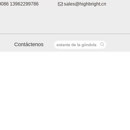
086 13962299786

sales@highbright.cn
Contáctenos