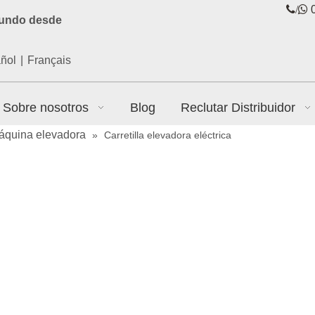
/

0
mundo desde
ñol
|
Français
Sobre nosotros
Blog
Reclutar Distribuidor
áquina elevadora
»
Carretilla elevadora eléctrica